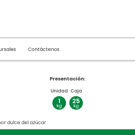
ursales
Contáctenos
Presentación:
Unidad
Caja
1
25
kg
kg
bor dulce del azúcar