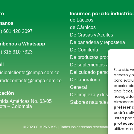
to
Insumos para la industria:
de Lácteos
manos
de Cárnicos
7) 601 420 2097
De Grasas y Aceites
De panadería y repostería​
ríbenos a Whatsapp
De Confitería
7) 315 310 7323
De productos procesados
il
De suplementos alimenticios​
Este sitio 
Del cuidado personal​
vicioalcliente@cimpa.com.co
acceso y n
De laboratorio
para evalu
trodecontacto@cimpa.com.co
experiencia
General
analíticos
cación
De limpieza y desinfección
navegador
nida Américas No. 63-05
almacenar, 
Sabores naturales y artificales
otá – Colombia
preferenc
podrá acti
Usted podr
protecci
© 2023 CIMPA S.A.S. | Todos los derechos reservados
utilizamos.