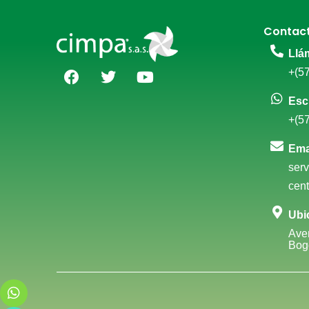
Contac
Llá
+(5
Esc
+(5
Ema
ser
cen
Ubi
Ave
Bog