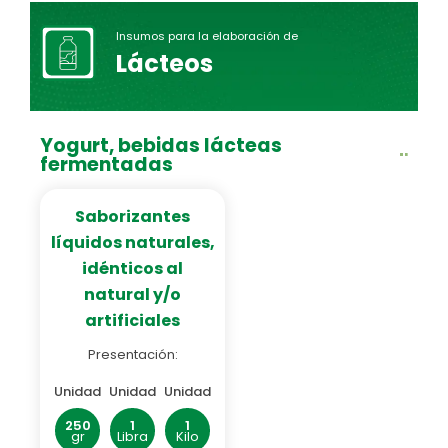
Insumos para la elaboración de
Lácteos
Yogurt, bebidas lácteas
fermentadas
Saborizantes
líquidos naturales,
idénticos al
natural y/o
artificiales
Presentación:
Unidad
Unidad
Unidad
250
1
1
gr
Libra
Kilo