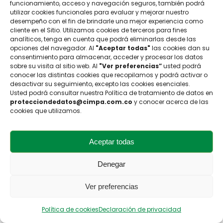
funcionamiento, acceso y navegación seguros, también podrá
utilizar cookies funcionales para evaluar y mejorar nuestro
desempeño con el fin de brindarle una mejor experiencia como
cliente en el Sitio. Utilizamos cookies de terceros para fines
analíticos, tenga en cuenta que podrá eliminarlas desde las
PANES: PAN PERRO, PAN
opciones del navegador. Al
"Aceptar todas"
las cookies dan su
HAMBURGUESA, PANTAJADO, PAN
consentimiento para almacenar, acceder y procesar los datos
SALUDABLE
sobre su visita al sitio web. Al
"Ver preferencias”
usted podrá
conocer las distintas cookies que recopilamos y podrá activar o
desactivar su seguimiento, excepto las cookies esenciales.
Saborizantes
Usted podrá consultar nuestra Política de tratamiento de datos en
líquidos naturales,
protecciondedatos@cimpa.com.co
y conocer acerca de las
cookies que utilizamos.
idénticos al
natural y/o
artificiales
Aceptar todas
Presentación:
Denegar
Unidad
Unidad
Unidad
Ver preferencias
250
1
1
gr
Libra
Kilo
Política de cookies
Declaración de privacidad