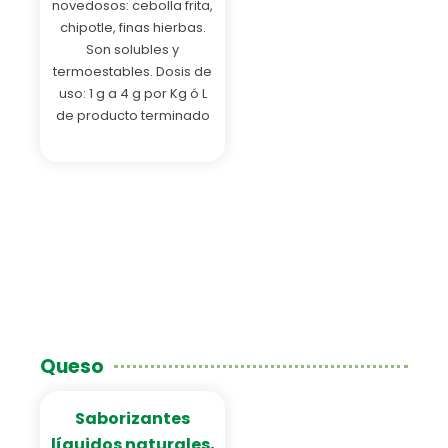
novedosos: cebolla frita,
chipotle, finas hierbas.
Son solubles y
termoestables. Dosis de
uso: 1 g a 4 g por Kg ó L
de producto terminado
Queso
Saborizantes
líquidos naturales,