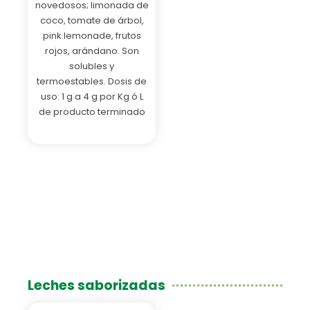
novedosos; limonada de
coco, tomate de árbol,
pink lemonade, frutos
rojos, arándano. Son
solubles y
termoestables. Dosis de
uso: 1 g a 4 g por Kg ó L
de producto terminado
Leches saborizadas