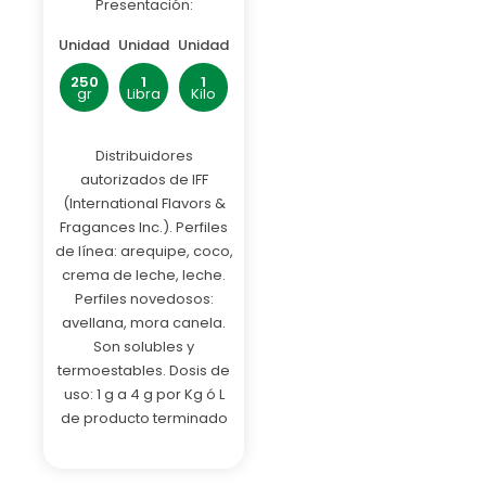
Presentación:
Unidad
Unidad
Unidad
250
1
1
gr
Libra
Kilo
Distribuidores
autorizados de IFF
(International Flavors &
Fragances Inc.). Perfiles
de línea: arequipe, coco,
crema de leche, leche.
Perfiles novedosos:
avellana, mora canela.
Son solubles y
termoestables. Dosis de
uso: 1 g a 4 g por Kg ó L
de producto terminado