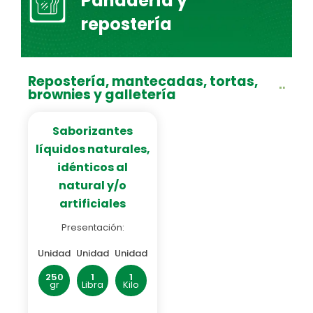
Panadería y
repostería
Repostería, mantecadas, tortas,
brownies y galletería
Saborizantes
líquidos naturales,
idénticos al
natural y/o
artificiales
Presentación:
Unidad
Unidad
Unidad
250
1
1
gr
Libra
Kilo