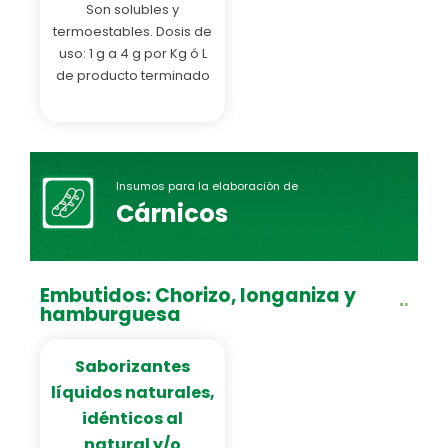
Son solubles y
termoestables. Dosis de
uso: 1 g a 4 g por Kg ó L
de producto terminado
Insumos para la elaboración de
Cárnicos
Embutidos: Chorizo, longaniza y
hamburguesa
Saborizantes
líquidos naturales,
idénticos al
natural y/o