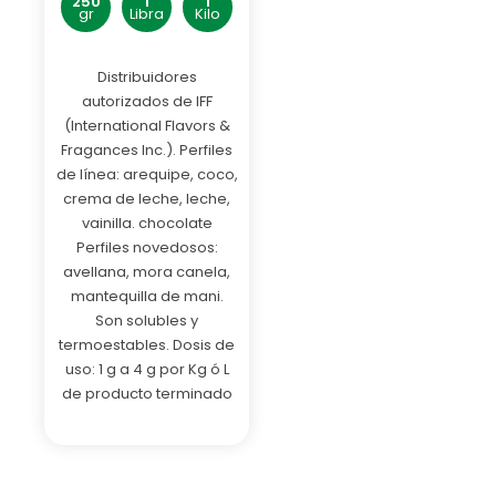
250
1
1
gr
Libra
Kilo
Distribuidores
autorizados de IFF
(International Flavors &
Fragances Inc.). Perfiles
de línea: arequipe, coco,
crema de leche, leche,
vainilla. chocolate
Perfiles novedosos:
avellana, mora canela,
mantequilla de mani.
Son solubles y
termoestables. Dosis de
uso: 1 g a 4 g por Kg ó L
de producto terminado