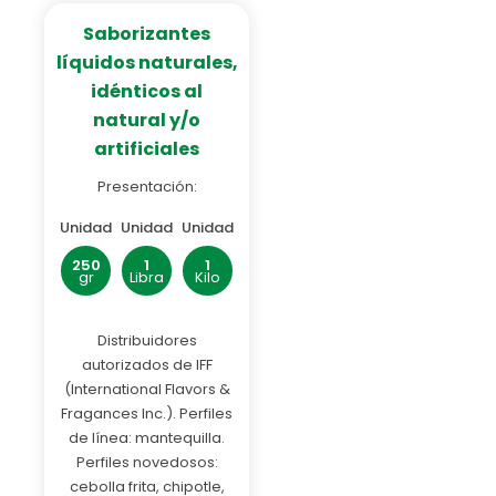
Saborizantes
líquidos naturales,
idénticos al
natural y/o
artificiales
Presentación:
Unidad
Unidad
Unidad
250
1
1
gr
Libra
Kilo
Distribuidores
autorizados de IFF
(International Flavors &
Fragances Inc.). Perfiles
de línea: mantequilla.
Perfiles novedosos:
cebolla frita, chipotle,