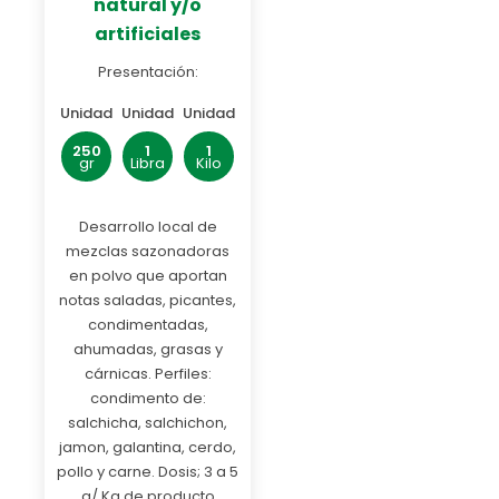
natural y/o
artificiales
Presentación:
Unidad
Unidad
Unidad
250
1
1
gr
Libra
Kilo
Desarrollo local de
mezclas sazonadoras
en polvo que aportan
notas saladas, picantes,
condimentadas,
ahumadas, grasas y
cárnicas. Perfiles:
condimento de:
salchicha, salchichon,
jamon, galantina, cerdo,
pollo y carne. Dosis; 3 a 5
g/ Kg de producto