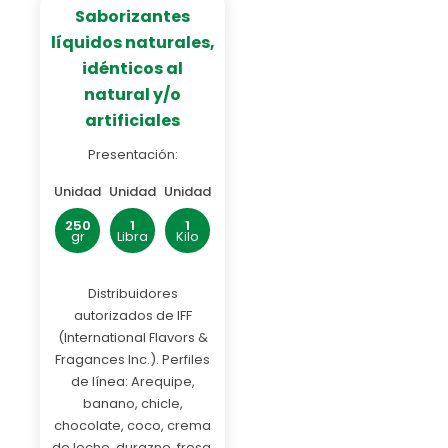
Saborizantes
líquidos naturales,
idénticos al
natural y/o
artificiales
Presentación:
Unidad
Unidad
Unidad
250
1
1
gr
Libra
Kilo
Distribuidores
autorizados de IFF
(International Flavors &
Fragances Inc.). Perfiles
de línea: Arequipe,
banano, chicle,
chocolate, coco, crema
de leche, durazno, fresa,