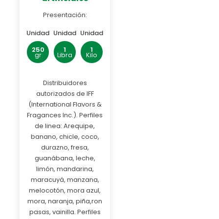
Presentación:
Unidad
Unidad
Unidad
250
1
1
gr
Libra
Kilo
Distribuidores
autorizados de IFF
(International Flavors &
Fragances Inc.). Perfiles
de linea: Arequipe,
banano, chicle, coco,
durazno, fresa,
guanábana, leche,
limón, mandarina,
maracuyá, manzana,
melocotón, mora azul,
mora, naranja, piña,ron
pasas, vainilla. Perfiles