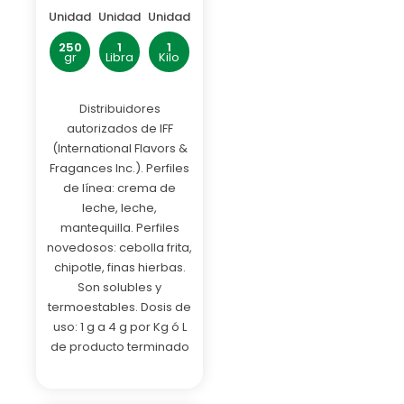
Unidad
Unidad
Unidad
250
1
1
gr
Libra
Kilo
Distribuidores
autorizados de IFF
(International Flavors &
Fragances Inc.). Perfiles
de línea: crema de
leche, leche,
mantequilla. Perfiles
novedosos: cebolla frita,
chipotle, finas hierbas.
Son solubles y
termoestables. Dosis de
uso: 1 g a 4 g por Kg ó L
de producto terminado