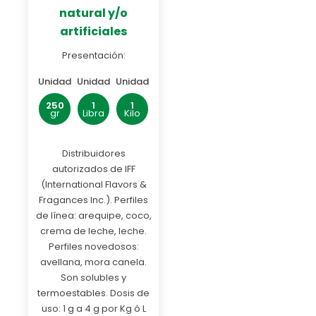
natural y/o
artificiales
Presentación:
Unidad
Unidad
Unidad
250
1
1
gr
Libra
Kilo
Distribuidores
autorizados de IFF
(International Flavors &
Fragances Inc.). Perfiles
de línea: arequipe, coco,
crema de leche, leche.
Perfiles novedosos:
avellana, mora canela.
Son solubles y
termoestables. Dosis de
uso: 1 g a 4 g por Kg ó L