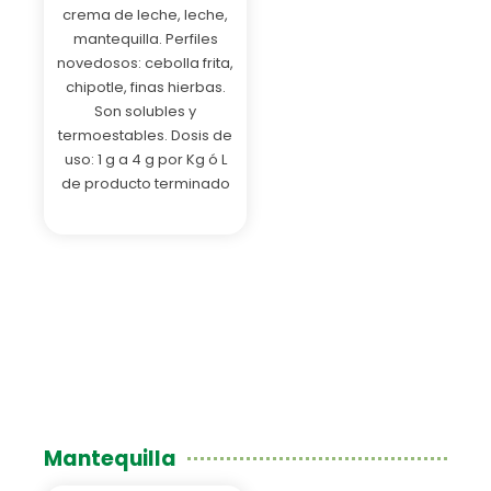
crema de leche, leche,
mantequilla. Perfiles
novedosos: cebolla frita,
chipotle, finas hierbas.
Son solubles y
termoestables. Dosis de
uso: 1 g a 4 g por Kg ó L
de producto terminado
Mantequilla