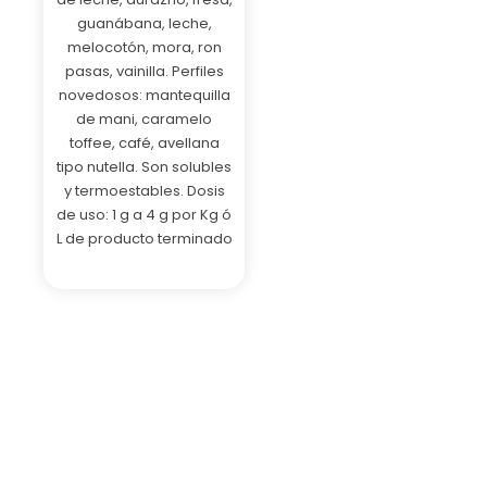
guanábana, leche,
melocotón, mora, ron
pasas, vainilla. Perfiles
novedosos: mantequilla
de mani, caramelo
toffee, café, avellana
tipo nutella. Son solubles
y termoestables. Dosis
de uso: 1 g a 4 g por Kg ó
L de producto terminado