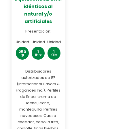
idénticos al
natural y/o
artificiales
Presentación:
Unidad
Unidad
Unidad
250
1
1
gr
Libra
Kilo
Distribuidores
autorizados de IFF
(International Flavors &
Fragances Inc.). Perfiles
de línea: crema de
leche, leche,
mantequilla. Perfiles
novedosos: Queso
cheddar, cebolla frita,
chipotle, finas hierbas.