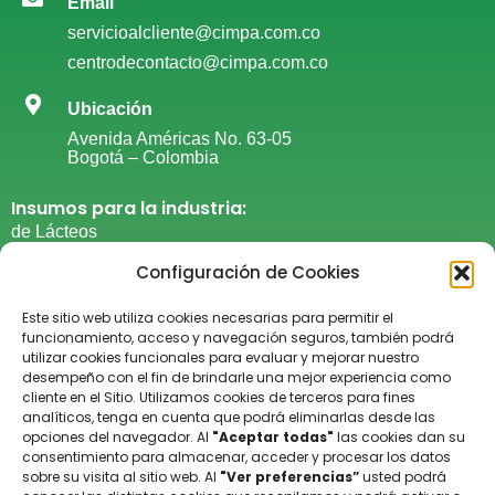
Email
servicioalcliente@cimpa.com.co
centrodecontacto@cimpa.com.co
Ubicación
Avenida Américas No. 63-05
Bogotá – Colombia
Insumos para la industria:
de Lácteos
de Cárnicos
Configuración de Cookies
De Grasas y Aceites
De panadería y repostería​
Este sitio web utiliza cookies necesarias para permitir el
funcionamiento, acceso y navegación seguros, también podrá
De Confitería
utilizar cookies funcionales para evaluar y mejorar nuestro
De productos procesados
desempeño con el fin de brindarle una mejor experiencia como
cliente en el Sitio. Utilizamos cookies de terceros para fines
De suplementos alimenticios​
analíticos, tenga en cuenta que podrá eliminarlas desde las
Del cuidado personal​
opciones del navegador. Al
"Aceptar todas"
las cookies dan su
De laboratorio
consentimiento para almacenar, acceder y procesar los datos
sobre su visita al sitio web. Al
"Ver preferencias”
usted podrá
General