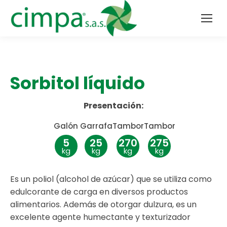
Sorbitol líquido
Presentación:
Galón
Garrafa
Tambor
Tambor
5
25
270
275
kg
kg
kg
kg
Es un poliol (alcohol de azúcar) que se utiliza como
edulcorante de carga en diversos productos
alimentarios. Además de otorgar dulzura, es un
excelente agente humectante y texturizador