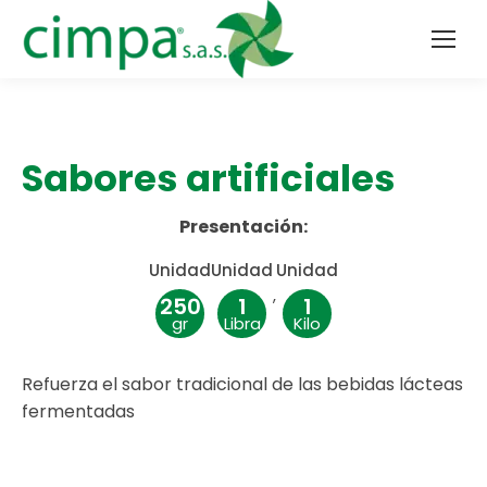
Sabores artificiales
Presentación:
Unidad
Unidad
Unidad
,
250
1
1
gr
Libra
Kilo
Refuerza el sabor tradicional de las bebidas lácteas
fermentadas