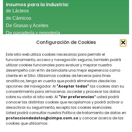
Insumos para la industria:
de Lácteos
de Cárnicos
De Grasas y Aceites
De panadería y repostería​
De Confitería
Configuración de Cookies
De productos procesados
Este sitio web utiliza cookies necesarias para permitir el
De suplementos alimenticios​
funcionamiento, acceso y navegación seguros, también podrá
Del cuidado personal​
utilizar cookies funcionales para evaluar y mejorar nuestro
De laboratorio
desempeño con el fin de brindarle una mejor experiencia como
cliente en el Sitio. Utilizamos cookies de terceros para fines
General
analíticos, tenga en cuenta que podrá eliminarlas desde las
De limpieza y desinfección
opciones del navegador. Al
"Aceptar todas"
las cookies dan su
consentimiento para almacenar, acceder y procesar los datos
Sabores naturales y artificales
sobre su visita al sitio web. Al
"Ver preferencias”
usted podrá
conocer las distintas cookies que recopilamos y podrá activar o
Información:
desactivar su seguimiento, excepto las cookies esenciales.
Aviso de privacidad
Usted podrá consultar nuestra Política de tratamiento de datos en
Políticas de tratamiento de datos
protecciondedatos@cimpa.com.co
y conocer acerca de las
cookies que utilizamos.
Certificación