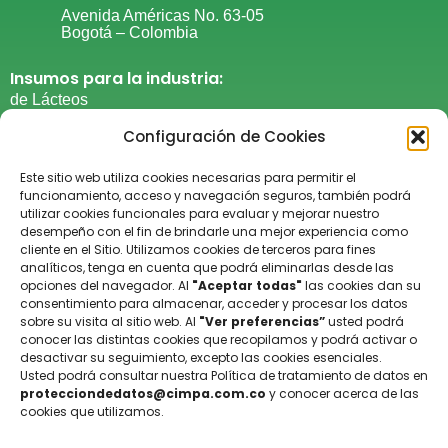
Avenida Américas No. 63-05
Bogotá – Colombia
Insumos para la industria:
de Lácteos
de Cárnicos
Configuración de Cookies
De Grasas y Aceites
De panadería y repostería​
Este sitio web utiliza cookies necesarias para permitir el
funcionamiento, acceso y navegación seguros, también podrá
De Confitería
utilizar cookies funcionales para evaluar y mejorar nuestro
De productos procesados
desempeño con el fin de brindarle una mejor experiencia como
cliente en el Sitio. Utilizamos cookies de terceros para fines
De suplementos alimenticios​
analíticos, tenga en cuenta que podrá eliminarlas desde las
Del cuidado personal​
opciones del navegador. Al
"Aceptar todas"
las cookies dan su
De laboratorio
consentimiento para almacenar, acceder y procesar los datos
sobre su visita al sitio web. Al
"Ver preferencias”
usted podrá
General
conocer las distintas cookies que recopilamos y podrá activar o
De limpieza y desinfección
desactivar su seguimiento, excepto las cookies esenciales.
Sabores naturales y artificales
Usted podrá consultar nuestra Política de tratamiento de datos en
protecciondedatos@cimpa.com.co
y conocer acerca de las
cookies que utilizamos.
Información:
Aviso de privacidad