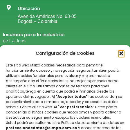
Ubicación
Avenida Américas No. 63-05
Bogotá – Colombia
Insumos para la industria:
de Lácteos
de Cárnicos
Configuración de Cookies
De Grasas y Aceites
De panadería y repostería​
Este sitio web utiliza cookies necesarias para permitir el
De Confitería
funcionamiento, acceso y navegación seguros, también podrá
utilizar cookies funcionales para evaluar y mejorar nuestro
De productos procesados
desempeño con el fin de brindarle una mejor experiencia como
De suplementos alimenticios​
cliente en el Sitio. Utilizamos cookies de terceros para fines
analíticos, tenga en cuenta que podrá eliminarlas desde las
Del cuidado personal​
opciones del navegador. Al
"Aceptar todas"
las cookies dan su
De laboratorio
consentimiento para almacenar, acceder y procesar los datos
General
sobre su visita al sitio web. Al
"Ver preferencias”
usted podrá
conocer las distintas cookies que recopilamos y podrá activar o
De limpieza y desinfección
desactivar su seguimiento, excepto las cookies esenciales.
Sabores naturales y artificales
Usted podrá consultar nuestra Política de tratamiento de datos en
protecciondedatos@cimpa.com.co
y conocer acerca de las