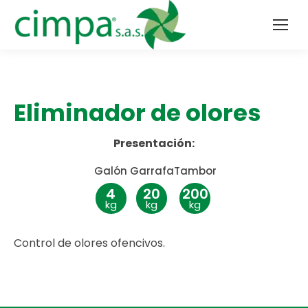
Eliminador de olores
Presentación:
Galón
Garrafa
Tambor
4
20
200
kg
kg
kg
Control de olores ofencivos.