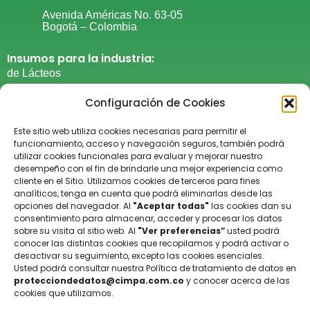
Avenida Américas No. 63-05
Bogotá – Colombia
Insumos para la industria:
de Lácteos
de Cárnicos
Configuración de Cookies
De Grasas y Aceites
De panadería y repostería​
Este sitio web utiliza cookies necesarias para permitir el
De Confitería
funcionamiento, acceso y navegación seguros, también podrá
utilizar cookies funcionales para evaluar y mejorar nuestro
De productos procesados
desempeño con el fin de brindarle una mejor experiencia como
De suplementos alimenticios​
cliente en el Sitio. Utilizamos cookies de terceros para fines
analíticos, tenga en cuenta que podrá eliminarlas desde las
Del cuidado personal​
opciones del navegador. Al
"Aceptar todas"
las cookies dan su
De laboratorio
consentimiento para almacenar, acceder y procesar los datos
General
sobre su visita al sitio web. Al
"Ver preferencias”
usted podrá
conocer las distintas cookies que recopilamos y podrá activar o
De limpieza y desinfección
desactivar su seguimiento, excepto las cookies esenciales.
Sabores naturales y artificales
Usted podrá consultar nuestra Política de tratamiento de datos en
protecciondedatos@cimpa.com.co
y conocer acerca de las
cookies que utilizamos.
Información:
Aviso de privacidad